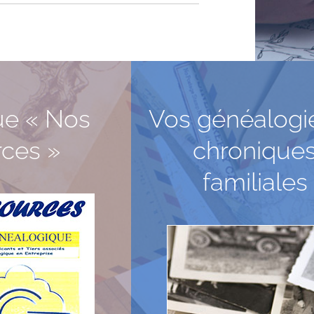
ue « Nos
Vos généalogi
rces »
chronique
familiales