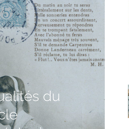
ualités du
cle