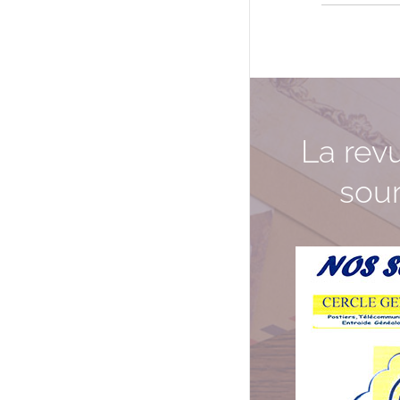
La rev
sou