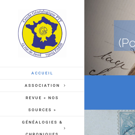
Passer
au
contenu
(Po
ACCUEIL
ASSOCIATION
REVUE « NOS
SOURCES »
GÉNÉALOGIES &
CHRONIQUES