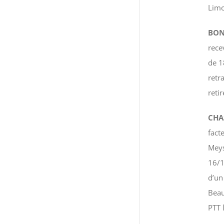
Limo
BON
rece
de 1
retr
reti
CHA
fact
Meys
16/1
d’un
Beau
PTT 