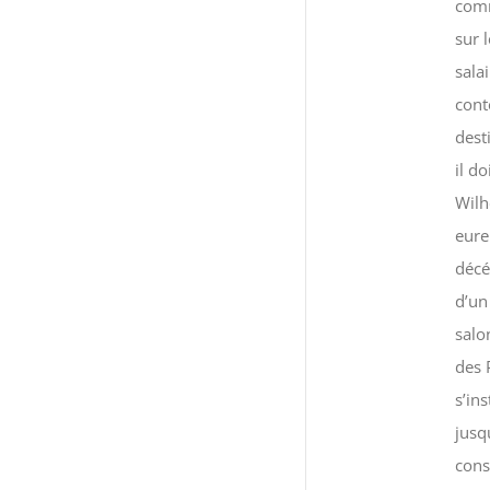
comm
sur 
sala
cont
dest
il d
Wilh
eure
décé
d’un
salo
des 
s’in
jusq
cons