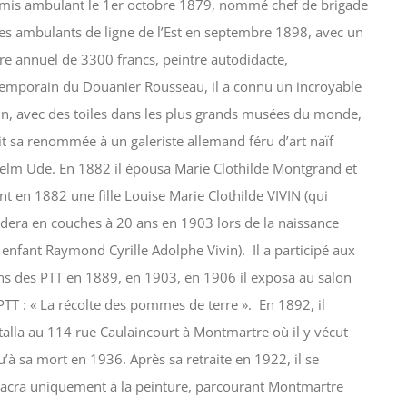
is ambulant le 1er octobre 1879, nommé chef de brigade
les ambulants de ligne de l’Est en septembre 1898, avec un
ire annuel de 3300 francs, peintre autodidacte,
emporain du Douanier Rousseau, il a connu un incroyable
in, avec des toiles dans les plus grands musées du monde,
oit sa renommée à un galeriste allemand féru d’art naïf
elm Ude. En 1882 il épousa Marie Clothilde Montgrand et
nt en 1882 une fille Louise Marie Clothilde VIVIN (qui
dera en couches à 20 ans en 1903 lors de la naissance
 enfant Raymond Cyrille Adolphe Vivin). Il a participé aux
ns des PTT en 1889, en 1903, en 1906 il exposa au salon
PTT : « La récolte des pommes de terre ». En 1892, il
stalla au 114 rue Caulaincourt à Montmartre où il y vécut
u’à sa mort en 1936. Après sa retraite en 1922, il se
acra uniquement à la peinture, parcourant Montmartre