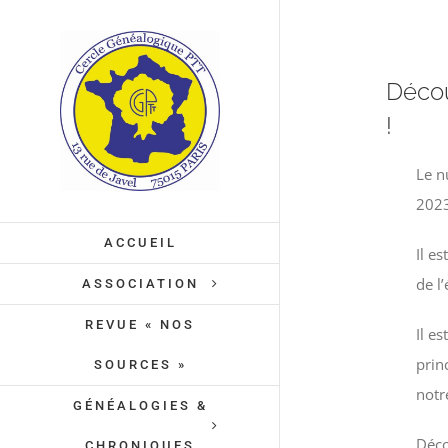
Passer
au
contenu
Décou
!
Le n
2023
ACCUEIL
Il e
de l
ASSOCIATION
REVUE « NOS
Il e
prin
SOURCES »
notr
GÉNÉALOGIES &
Déco
CHRONIQUES