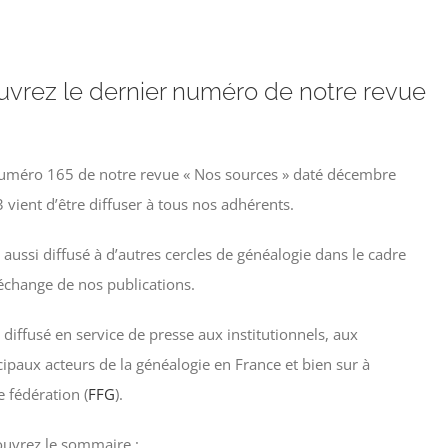
vrez le dernier numéro de notre revue
uméro 165 de notre revue « Nos sources » daté décembre
 vient d’être diffuser à tous nos adhérents.
st aussi diffusé à d’autres cercles de généalogie dans le cadre
’échange de nos publications.
st diffusé en service de presse aux institutionnels, aux
cipaux acteurs de la généalogie en France et bien sur à
e fédération (
FFG
).
uvrez le sommaire :