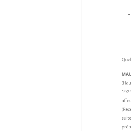
____
Quel
MAU
(Hau
1929
affe
(Rec
suit
prép